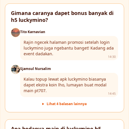
Gimana caranya dapet bonus banyak di
h5 luckymino?
Tito Karnavian
Rajin ngecek halaman promosi setelah login
luckymino juga ngebantu banget! Kadang ada
event dadakan.
14:30
Sjamsul Nursalim
Kalau topup lewat apk luckymino biasanya
dapet ekstra koin lho, lumayan buat modal
main pt707.
14:45
Lihat 4 balasan lainnya
Apa bedanya main di luckymino h5