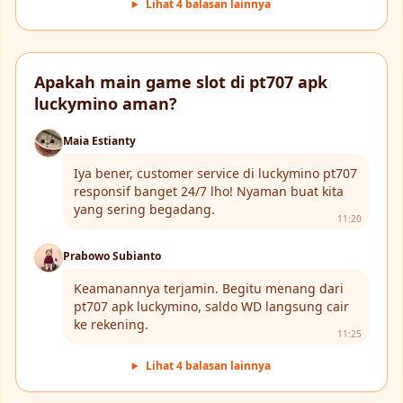
Lihat 4 balasan lainnya
Apakah main game slot di pt707 apk
luckymino aman?
Maia Estianty
Iya bener, customer service di luckymino pt707
responsif banget 24/7 lho! Nyaman buat kita
yang sering begadang.
11:20
Prabowo Subianto
Keamanannya terjamin. Begitu menang dari
pt707 apk luckymino, saldo WD langsung cair
ke rekening.
11:25
Lihat 4 balasan lainnya