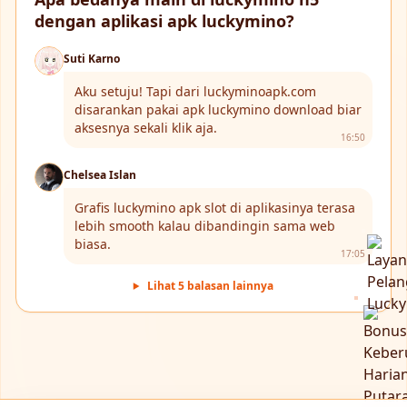
dengan aplikasi apk luckymino?
Suti Karno
Aku setuju! Tapi dari luckyminoapk.com
disarankan pakai apk luckymino download biar
aksesnya sekali klik aja.
16:50
Chelsea Islan
Grafis luckymino apk slot di aplikasinya terasa
lebih smooth kalau dibandingin sama web
biasa.
17:05
Lihat 5 balasan lainnya
Bonus 