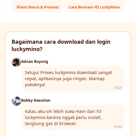
Klaim Bonus & Promosi
Cara Bermain H5 LuckyMino
Bagaimana cara download dan login
luckymino?
Adnan Buyung
Setuju! Proses luckymino download sangat
cepat, aplikasinya juga ringan. Mantap
pokoknya!
10:35
Bobby Nasution
Kalau aku sih lebih suka main dari h5
luckymino karena nggak perlu install,
langsung gas di browser.
10:42