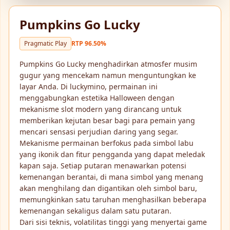
▶
Pumpkins Go Lucky
Pragmatic Play
RTP 96.50%
Pumpkins Go Lucky menghadirkan atmosfer musim
gugur yang mencekam namun menguntungkan ke
layar Anda. Di luckymino, permainan ini
menggabungkan estetika Halloween dengan
mekanisme slot modern yang dirancang untuk
memberikan kejutan besar bagi para pemain yang
mencari sensasi perjudian daring yang segar.
Mekanisme permainan berfokus pada simbol labu
yang ikonik dan fitur pengganda yang dapat meledak
kapan saja. Setiap putaran menawarkan potensi
kemenangan berantai, di mana simbol yang menang
akan menghilang dan digantikan oleh simbol baru,
memungkinkan satu taruhan menghasilkan beberapa
kemenangan sekaligus dalam satu putaran.
Dari sisi teknis, volatilitas tinggi yang menyertai game