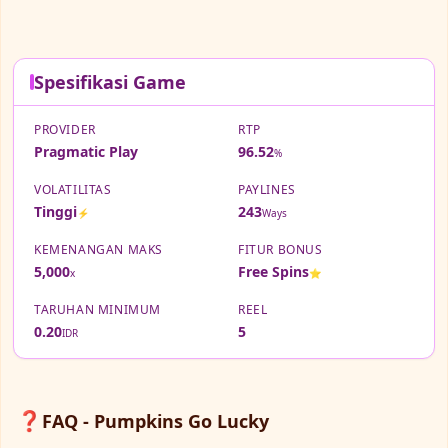
Spesifikasi Game
PROVIDER
RTP
Pragmatic Play
96.52
%
VOLATILITAS
PAYLINES
Tinggi
243
⚡
Ways
KEMENANGAN MAKS
FITUR BONUS
5,000
Free Spins
x
⭐
TARUHAN MINIMUM
REEL
0.20
5
IDR
❓
FAQ - Pumpkins Go Lucky