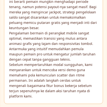
ini berarti pemain mungkin menghadapi periode
tenang, namun potensi payout-nya sangat masif. Bagi
mereka yang mengincar jackpot, strategi pengelolaan
saldo sangat disarankan untuk memaksimalkan
peluang memicu putaran gratis yang menjadi inti dari
keuntungan besar.
Pengalaman bermain di perangkat mobile sangat
optimal, memastikan transisi yang mulus antara
animasi grafis yang tajam dan responsivitas tombol.
Antarmuka yang intuitif memudahkan pemula
maupun pemain pro untuk mengatur jumlah taruhan
dengan cepat tanpa gangguan teknis.
Sebelum mempertaruhkan modal sungguhan, kami
menyarankan untuk mencoba versi demo guna
memahami pola kemunculan scatter dan ritme
permainan. Ini adalah langkah cerdas untuk
mengenali bagaimana fitur bonus bekerja sebelum
terjun sepenuhnya ke dalam aksi taruhan nyata di
platform kami.